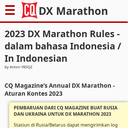
DX Marathon
Home
2023 DX Marathon Rules -
Rules
dalam bahasa Indonesia /
In Indonesian
Results
by Anton YB5QZ
Records
Awards
CQ Magazine’s Annual DX Marathon -
Aturan Kontes 2023
Resources
PEMBARUAN DARI CQ MAGAZINE BUAT RUSIA
News
DAN UKRAINA UNTUK DX MARATHON 2023
Stasiun di Rusia/Belarus dapat mengirimkan log
FAQs