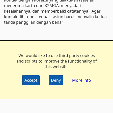
kontak dengan koreksi yang dilakukan (setelah
menerima kartu dari K2MGA, menyadari
kesalahannya, dan memperbaiki catatannya). Agar
kontak dihitung, kedua stasiun harus menyalin kedua
tanda panggilan dengan benar.
We would like to use third party cookies
and scripts to improve the functionality of
this website.
Accept
Deny
More info
The DX Marathon Managers • © 2006-2024
Privacy
•
Policy