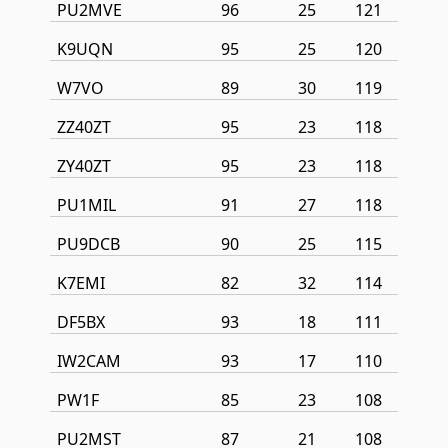
PU2MVE
96
25
121
K9UQN
95
25
120
W7VO
89
30
119
ZZ40ZT
95
23
118
ZY40ZT
95
23
118
PU1MIL
91
27
118
PU9DCB
90
25
115
K7EMI
82
32
114
DF5BX
93
18
111
IW2CAM
93
17
110
PW1F
85
23
108
PU2MST
87
21
108