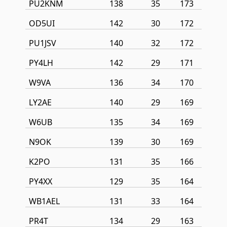
PU2KNM
138
35
173
OD5UI
142
30
172
PU1JSV
140
32
172
PY4LH
142
29
171
W9VA
136
34
170
LY2AE
140
29
169
W6UB
135
34
169
N9OK
139
30
169
K2PO
131
35
166
PY4XX
129
35
164
WB1AEL
131
33
164
PR4T
134
29
163