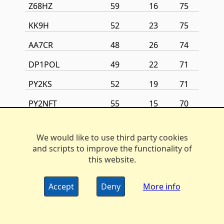
Z68HZ
59
16
75
KK9H
52
23
75
AA7CR
48
26
74
DP1POL
49
22
71
PY2KS
52
19
71
PY2NFT
55
15
70
PY1FOX
50
19
69
We would like to use third party cookies
PR2D
52
16
68
and scripts to improve the functionality of
this website.
K6LRN
47
20
67
PT9AL
46
20
66
Accept
Deny
More info
PJ2/W9VA
43
21
64
K6SZQ
42
22
64