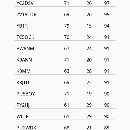
YC2DSV
71
26
97
ZV15CDR
69
26
95
YB1TJ
79
15
94
TC5OCK
70
24
94
PW8NM
67
24
91
K9ANN
71
20
91
K9MM
63
28
91
K8JTD
69
22
91
PU5BOY
71
19
90
PY2HJ
61
29
90
W6LP
61
29
90
PU2WDX
68
21
89