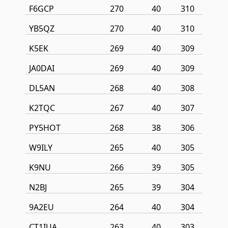
F6GCP
270
40
310
YB5QZ
270
40
310
K5EK
269
40
309
JA0DAI
269
40
309
DL5AN
268
40
308
K2TQC
267
40
307
PY5HOT
268
38
306
W9ILY
265
40
305
K9NU
266
39
305
N2BJ
265
39
304
9A2EU
264
40
304
CT1IUA
263
40
303