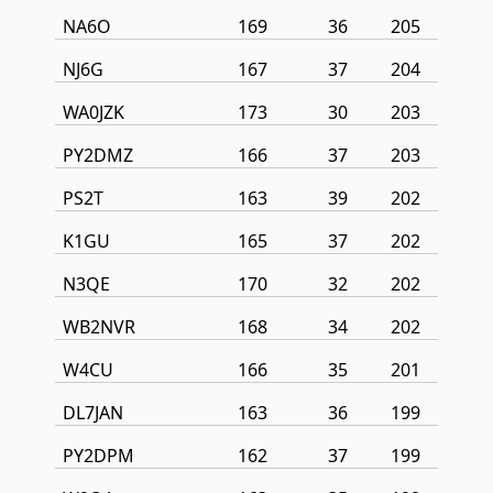
NA6O
169
36
205
NJ6G
167
37
204
WA0JZK
173
30
203
PY2DMZ
166
37
203
PS2T
163
39
202
K1GU
165
37
202
N3QE
170
32
202
WB2NVR
168
34
202
W4CU
166
35
201
DL7JAN
163
36
199
PY2DPM
162
37
199