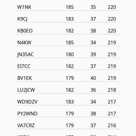
W1NK
185
35
220
K9CJ
183
37
220
KB0EO
182
38
220
N4KW
185
34
219
JN3SAC
180
39
219
EI7CC
182
37
219
BV1EK
179
40
219
LU2JCW
182
36
218
WD9DZV
183
34
217
PY2WND
179
38
217
VA7CRZ
179
37
216