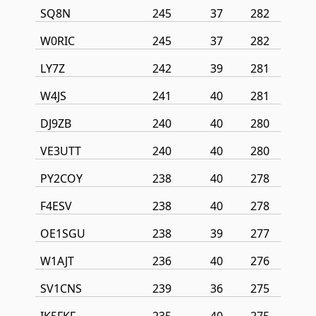
SQ8N
245
37
282
W0RIC
245
37
282
LY7Z
242
39
281
W4JS
241
40
281
DJ9ZB
240
40
280
VE3UTT
240
40
280
PY2COY
238
40
278
F4ESV
238
40
278
OE1SGU
238
39
277
W1AJT
236
40
276
SV1CNS
239
36
275