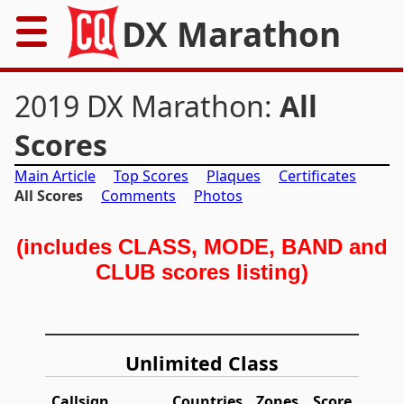
DX Marathon
Home
2019 DX Marathon:
All
Rules
Scores
Main Article
Top Scores
Plaques
Certificates
Results
All Scores
Comments
Photos
Records
(includes CLASS, MODE, BAND and
Awards
CLUB scores listing)
Resources
News
Unlimited Class
FAQs
Callsign
Countries
Zones
Score