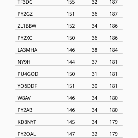
TF3DC
155
32
187
PY2GZ
151
36
187
ZL1BBW
152
34
186
PY2XC
150
36
186
LA3MHA
146
38
184
NY9H
144
37
181
PU4GOD
150
31
181
YO6DDF
151
30
181
W8AV
146
34
180
PY2AB
146
34
180
KD8NYP
145
34
179
PY2OAL
147
32
179