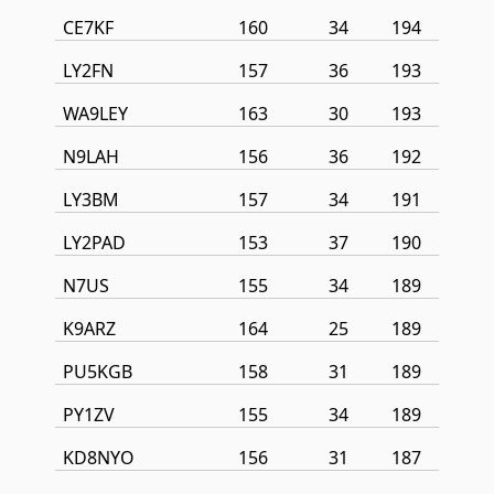
CE7KF
160
34
194
LY2FN
157
36
193
WA9LEY
163
30
193
N9LAH
156
36
192
LY3BM
157
34
191
LY2PAD
153
37
190
N7US
155
34
189
K9ARZ
164
25
189
PU5KGB
158
31
189
PY1ZV
155
34
189
KD8NYO
156
31
187