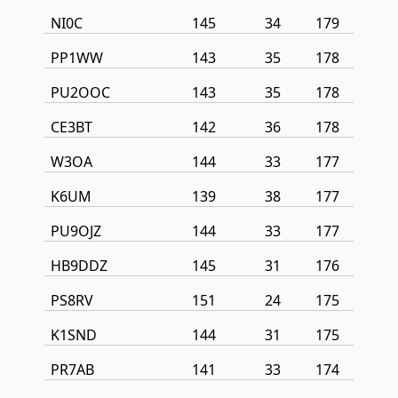
NI0C
145
34
179
PP1WW
143
35
178
PU2OOC
143
35
178
CE3BT
142
36
178
W3OA
144
33
177
K6UM
139
38
177
PU9OJZ
144
33
177
HB9DDZ
145
31
176
PS8RV
151
24
175
K1SND
144
31
175
PR7AB
141
33
174