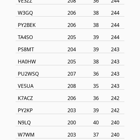
VE3ZZ
208
36
244
W3GQ
206
38
244
PY2BEK
206
38
244
TA4SO
205
39
244
PS8MT
204
39
243
HA0HW
205
38
243
PU2WSQ
207
36
243
VE5UA
208
35
243
K7ACZ
206
36
242
PY2KP
203
39
242
N9LQ
200
40
240
W7WM
203
37
240