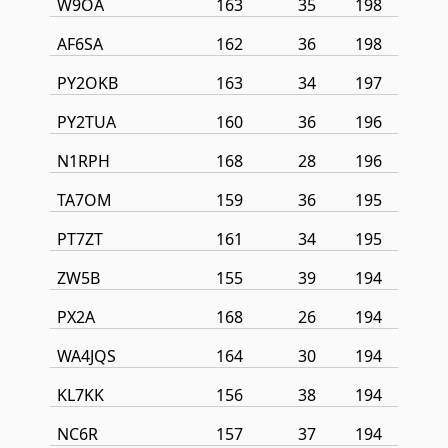
W9OA
163
35
198
AF6SA
162
36
198
PY2OKB
163
34
197
PY2TUA
160
36
196
N1RPH
168
28
196
TA7OM
159
36
195
PT7ZT
161
34
195
ZW5B
155
39
194
PX2A
168
26
194
WA4JQS
164
30
194
KL7KK
156
38
194
NC6R
157
37
194